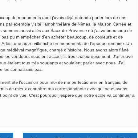
coup de monuments dont j’avais déjà entendu parler lors de nos
ns par exemple visité l’amphithéâtre de Nîmes, la Maison Carrée et
ous sommes aussi allés aux Baux-de-Provence où j’ai vu beaucoup de
ai pas pu m’empêcher d’en acheter beaucoup, de couleurs et de
à Arles, une autre ville riche en monuments de l’époque romaine. Un
illage médiéval magnifique, chargé d’histoire. Nous avons alors flâné
où les vendeurs nous ont accueillis très chaleureusement. J’ai trouvé
eue étaient tous très souriants et voulaient parler avec nous. J’ai
e les connaissais pas.
ent été l’occasion pour moi de me perfectionner en français, de
permis de mieux connaître ma correspondante avec qui nous avons
ut point de vue. C’est pourquoi j’espère que notre école va continuer à
hange scolaire.