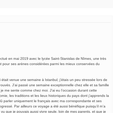
ffectué en mai 2019 avec le lycée Saint-Stanislas de Nîmes, une très
ent pour ses arènes considérées parmi les mieux conservées du
it venue une semaine à Istanbul, j’étais un peu stressée lors de
rouvés. J’ai passé une semaine exceptionnelle chez elle et sa famille
que je me sente comme chez moi. J’ai eu l’occasion durant cette
mie, les traditions et les lieux historiques du pays dont j’apprends la
dû parler uniquement le français avec ma correspondante et ses
rogressé. Par ailleurs ce voyage a été aussi bénéfique puisqu’il m’a
 vu que je pouvais aussi vivre seule, loin de mes parents, et que je