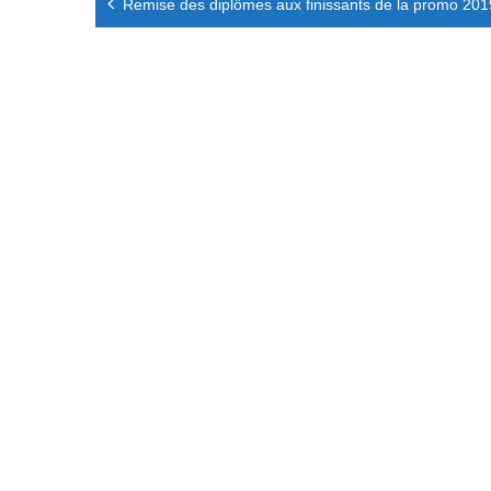
Remise des diplômes aux finissants de la promo 20
de
l’article