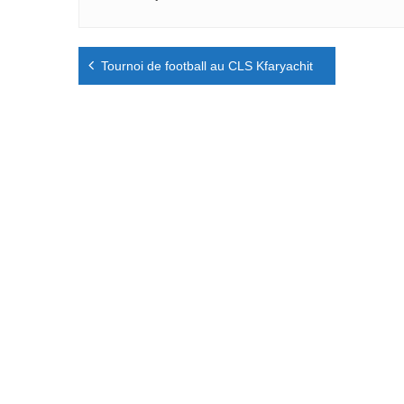
Navigation
Tournoi de football au CLS Kfaryachit
de
l’article