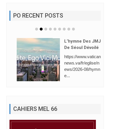
PO RECENT POSTS
L’hymne Des JMJ
De Séoul Dévoilé
https://www.vatican
news.va/fr/eglise/n
ews/2026-08/hymn
e...
CAHIERS MEL 66