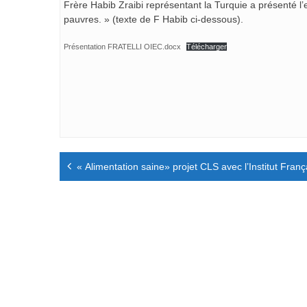
Frère Habib Zraibi représentant la Turquie a présenté l
pauvres. » (texte de F Habib ci-dessous).
Présentation FRATELLI OIEC.docx
Télécharger
Navigation
« Alimentation saine» projet CLS avec l’Institut Franç
de
l’article