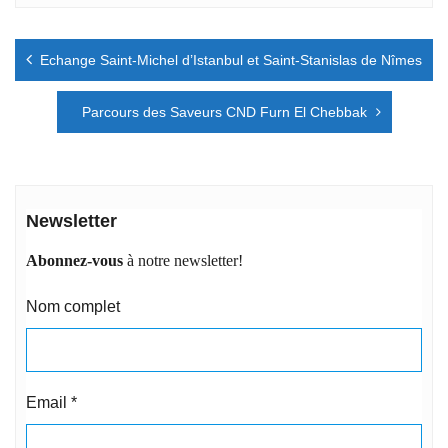
Navigation
Echange Saint-Michel d’Istanbul et Saint-Stanislas de Nîmes
de
l’article
Parcours des Saveurs CND Furn El Chebbak
Newsletter
Abonnez-vous
à notre newsletter!
Nom complet
Email
*