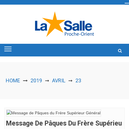
Skip
to
content
HOME
2019
AVRIL
23
➞
➞
Message De Pâques Du Frère Supérieu