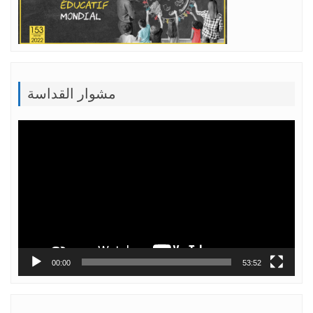
مشوار القداسة
Lecteur
vidéo
00:00
53:52