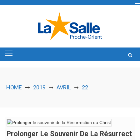
Skip
to
content
HOME
2019
AVRIL
22
➞
➞
Prolonger Le Souvenir De La Résurrect