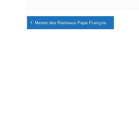
Navigation
Messe des Rameaux Pape François
de
l’article