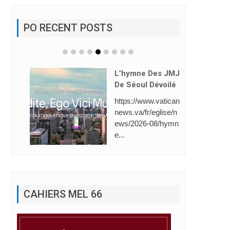
PO RECENT POSTS
L’hymne Des JMJ
De Séoul Dévoilé
https://www.vatican
Saint-Gabriel
news.va/fr/eglise/n
E Place (Line
ews/2026-08/hymn
Owing).
e...
La Direction d
ole Saint-Gabr
dresse ses plu
CAHIERS MEL 66