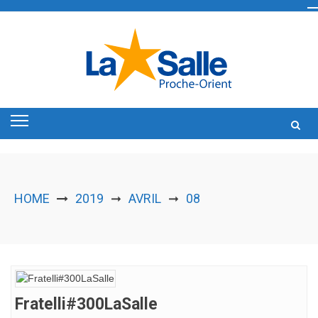
Skip
to
content
HOME
2019
AVRIL
08
➞
➞
Fratelli#300LaSalle