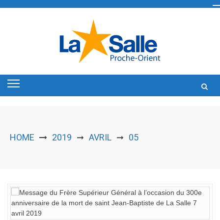
Skip
to
content
HOME
2019
AVRIL
05
➞
➞