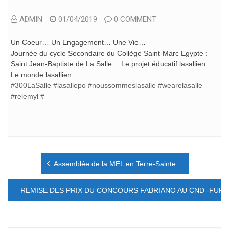
ADMIN
01/04/2019
0 COMMENT
Un Coeur… Un Engagement… Une Vie…
Journée du cycle Secondaire du Collège Saint-Marc Egypte :
Saint Jean-Baptiste de La Salle… Le projet éducatif lasallien…
Le monde lasallien…
#300LaSalle
#lasallepo
#noussommeslasalle
#wearelasalle
#relemyl
#
Navigation
Assemblée de la MEL en Terre-Sainte
de
l’article
REMISE DES PRIX DU CONCOURS FABRIANO AU CND -FURN