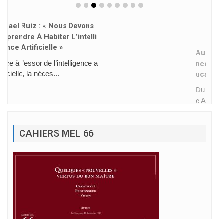
Au Soudan Du Sud, L’espéra
Nce Prend Le Visage De L’éd
Ucation
Du 12 au 18 juillet 2026, le Frèr
e Armin Luistro, Supér...
CAHIERS MEL 66