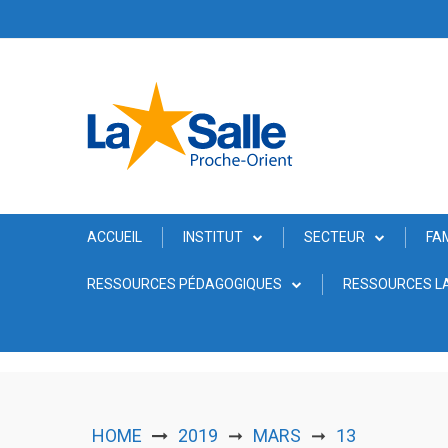
Skip
to
content
ACCUEIL
INSTITUT
SECTEUR
FA
RESSOURCES PÉDAGOGIQUES
RESSOURCES LA
HOME
2019
MARS
13
➞
➞