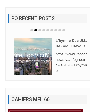
PO RECENT POSTS
L’hymne Des JMJ
De Séoul Dévoilé
https://www.vatican
news.va/fr/eglise/n
ews/2026-08/hymn
e...
CAHIERS MEL 66