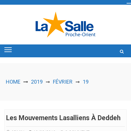
Skip
to
content
HOME
2019
FÉVRIER
19
➞
➞
Les Mouvements Lasalliens À Deddeh