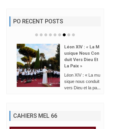
PO RECENT POSTS
Léon XIV : « La M
Usique Nous Con
Duit Vers Dieu Et
Sacré-Coeur: Gr
La Paix »
De 9 Graduation
Léon XIV : « La mu
Celebrating Our G
sique nous conduit
ade 9 Graduates!
vers Dieu et la pa...
Our Grade 9 stude
nts...
CAHIERS MEL 66