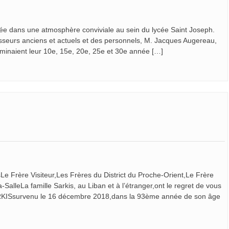
ée dans une atmosphère conviviale au sein du lycée Saint Joseph.
fesseurs anciens et actuels et des personnels, M. Jacques Augereau,
rminaient leur 10e, 15e, 20e, 25e et 30e année […]
Le Frère Visiteur,Les Frères du District du Proche-Orient,Le Frère
alleLa famille Sarkis, au Liban et à l’étranger,ont le regret de vous
ISsurvenu le 16 décembre 2018,dans la 93ème année de son âge