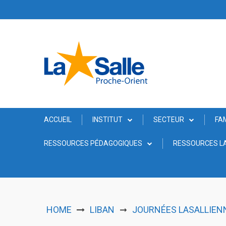
Skip
to
content
ACCUEIL
INSTITUT
SECTEUR
FA
RESSOURCES PÉDAGOGIQUES
RESSOURCES LA
HOME
LIBAN
JOURNÉES LASALLIENN
➞