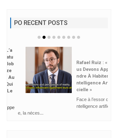
PO RECENT POSTS
Rafael Ruiz : « No
Us Devons Appre
Ndre À Habiter L’i
Ntelligence Artifi
Cielle »
Face à l’essor de l’i
ntelligence artificiell
e, la néces...
CAHIERS MEL 66