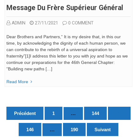
Message Du Frère Supérieur Général
ADMIN
27/11/2021
0 COMMENT
Dear Brothers and Partners,“ It is my desire that, in this our
time, by acknowledging the dignity of each human person, we
can contribute to the rebirth of a universal aspiration to
fraternity”[1]I address this letter to you with joy and hope as we
continue our preparations for the 46th General Chapter:
“Building new paths […]
Read More
Pagination
…
Précédent
1
144
145
des
publications
…
146
190
Suivant