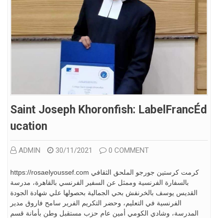
Saint Joseph Khoronfish: LabelFrancÉd
Ucation
ADMIN
30/11/2021
0 COMMENT
https://rosaelyoussef.com كرمت كرستين جورجو الملحق الثقافي
بالسفارة الفرنسية وممثل عن السفير الفرنسي بالقاهرة، مدرسة
القديس يوسف بالخرنفش بحي الجمالية بحصولها علي شهادة الجودة
الفرنسية في التعليم، وحضر التكريم الفرير سامح فاروق مدير
المدرسة، وشادي الكومي أمين عام حزب مستقبل وطن بأمانة قسم