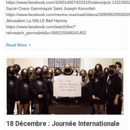
https://www.facebook.com/100014007433210/videos/pcb.131135
Sacré-Coeur Gemmayzé Saint Joseph Koronfish
https://www.facebook.com/nesma.mashaal/videos/1895952930602
Jérusalem La SALLE Beit Hanina
https://www.facebook.com/watch/live?
ref=watch_permalink&v=360215049241452
Read More
18 Décembre : Journée Internationale